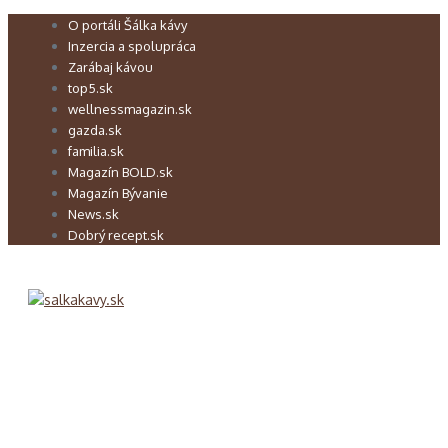
Preskočiť
O portáli Šálka kávy
na
Inzercia a spolupráca
obsah
Zarábaj kávou
top5.sk
wellnessmagazin.sk
gazda.sk
familia.sk
Magazín BOLD.sk
Magazín Bývanie
News.sk
Dobrý recept.sk