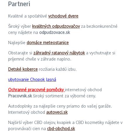
Partneri
Kvalitné a spoľahlivé
vchodové dvere
Široký výber
kvalitných odpudzovačov
za bezkonkurenčné
ceny nájdete na
odpudzovace.sk
Najlepšie
domáce meteostanice
Obstarajte si
záhradný ratanový nábytok
a vychutnajte si
príjemné chvíle v záhrade naplno.
Detské koberce
rozžiaria každú izbu.
ubytovanie Chopok Jasná
Ochranné pracovné pomôcky
internetový obchod
Pracovnik.sk
široký sortiment za výborné ceny.
Autodoplnky za najlepšie ceny priamo do vašej garáže.
Internetový obchod
autoveci.sk
Najširší výber CBD olejov, kvapiek a CBD kozmetiky nájdete v
porovnávači cien na
cbd-obchod.sk