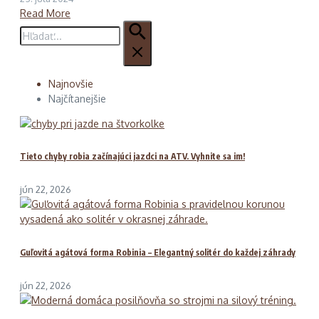
Read More
Hľadať:
Najnovšie
Najčítanejšie
Tieto chyby robia začínajúci jazdci na ATV. Vyhnite sa im!
jún 22, 2026
Guľovitá agátová forma Robinia – Elegantný solitér do každej záhrady
jún 22, 2026