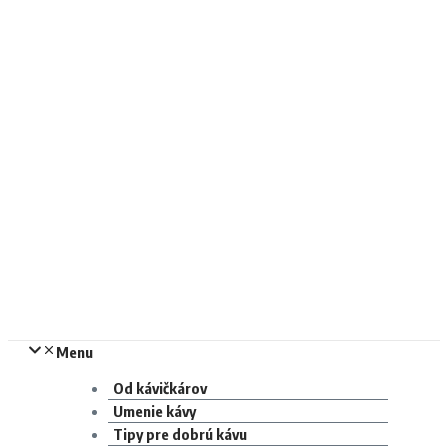
Menu
Od kávičkárov
Umenie kávy
Tipy pre dobrú kávu