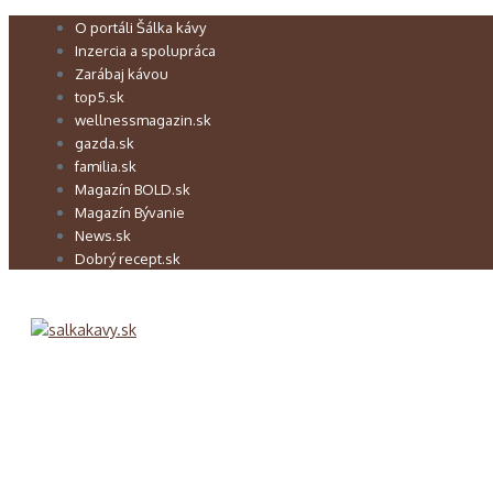
Preskočiť
O portáli Šálka kávy
na
Inzercia a spolupráca
obsah
Zarábaj kávou
top5.sk
wellnessmagazin.sk
gazda.sk
familia.sk
Magazín BOLD.sk
Magazín Bývanie
News.sk
Dobrý recept.sk