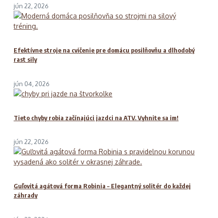
jún 22, 2026
Efektívne stroje na cvičenie pre domácu posilňovňu a dlhodobý
rast sily
jún 04, 2026
Tieto chyby robia začínajúci jazdci na ATV. Vyhnite sa im!
jún 22, 2026
Guľovitá agátová forma Robinia – Elegantný solitér do každej
záhrady