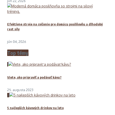
jún 22, 2026
Efektívne stroje na cvičenie pre domácu posilňovňu a dlhodobý
rast sily
jún 04, 2026
Top témy
1
Viete, ako pripraviť a podávať kávu?
25. augusta 2023
2
5 najlepších kávových drinkov na leto