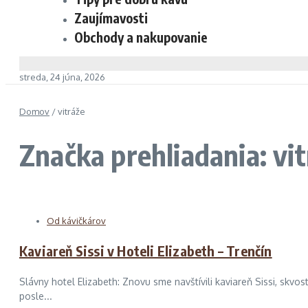
Zaujímavosti
Obchody a nakupovanie
streda, 24 júna, 2026
Domov
/
vitráže
Značka prehliadania: vi
Od kávičkárov
Kaviareň Sissi v Hoteli Elizabeth – Trenčín
Slávny hotel Elizabeth: Znovu sme navštívili kaviareň Sissi, skv
posle...