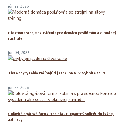
jún 22, 2026
Efektívne stroje na cvičenie pre domácu posilňovňu a dlhodobý
rast sily
jún 04, 2026
Tieto chyby robia začínajúci jazdci na ATV. Vyhnite sa im!
jún 22, 2026
Guľovitá agátová forma Robinia – Elegantný solitér do každej
záhrady