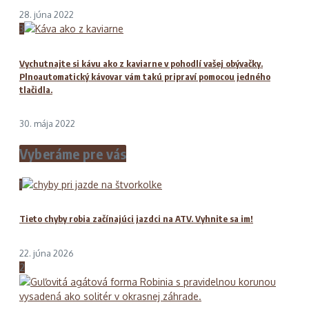
28. júna 2022
3
Vychutnajte si kávu ako z kaviarne v pohodlí vašej obývačky.
Plnoautomatický kávovar vám takú pripraví pomocou jedného
tlačidla.
30. mája 2022
Vyberáme pre vás
1
Tieto chyby robia začínajúci jazdci na ATV. Vyhnite sa im!
22. júna 2026
2