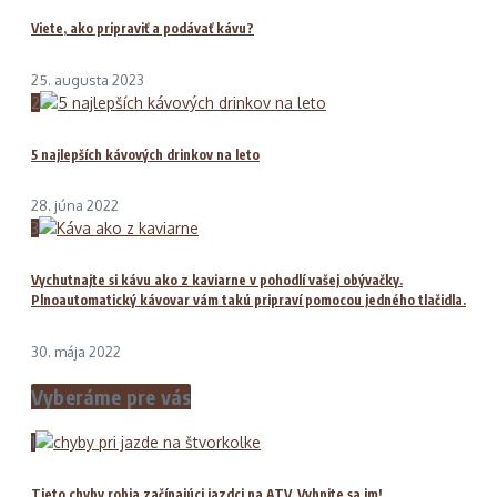
Viete, ako pripraviť a podávať kávu?
25. augusta 2023
2
5 najlepších kávových drinkov na leto
28. júna 2022
3
Vychutnajte si kávu ako z kaviarne v pohodlí vašej obývačky.
Plnoautomatický kávovar vám takú pripraví pomocou jedného tlačidla.
30. mája 2022
Vyberáme pre vás
1
Tieto chyby robia začínajúci jazdci na ATV. Vyhnite sa im!