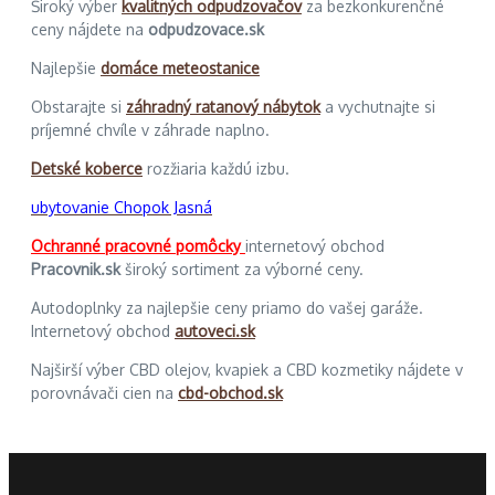
Široký výber
kvalitných odpudzovačov
za bezkonkurenčné
ceny nájdete na
odpudzovace.sk
Najlepšie
domáce meteostanice
Obstarajte si
záhradný ratanový nábytok
a vychutnajte si
príjemné chvíle v záhrade naplno.
Detské koberce
rozžiaria každú izbu.
ubytovanie Chopok Jasná
Ochranné pracovné pomôcky
internetový obchod
Pracovnik.sk
široký sortiment za výborné ceny.
Autodoplnky za najlepšie ceny priamo do vašej garáže.
Internetový obchod
autoveci.sk
Najširší výber CBD olejov, kvapiek a CBD kozmetiky nájdete v
porovnávači cien na
cbd-obchod.sk