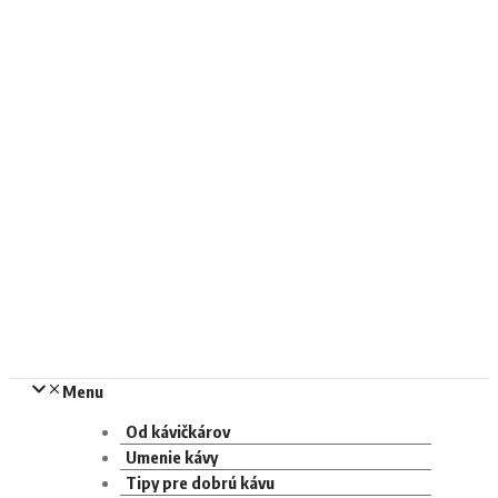
Menu
Od kávičkárov
Umenie kávy
Tipy pre dobrú kávu