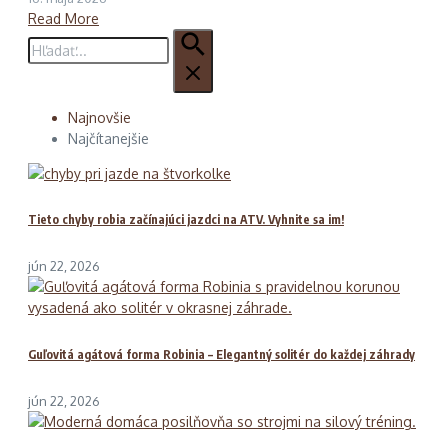
Read More
Hľadať:
Najnovšie
Najčítanejšie
Tieto chyby robia začínajúci jazdci na ATV. Vyhnite sa im!
jún 22, 2026
Guľovitá agátová forma Robinia – Elegantný solitér do každej záhrady
jún 22, 2026