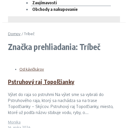
Zaujímavosti
Obchody a nakupovanie
Domov
/
Tríbeč
Značka prehliadania: Tríbeč
Od kávičkárov
Pstruhový raj Topoľčianky
Výlet do raja so pstruhmi Na výlet sme sa vybrali do
Pstruhového raja, ktorý sa nachádza sa na trase
Topoľčianky – Skýcov. Pstruhový raj Topoľčianky, miesto,
ktoré už podľa názvu sľubuje vodu, ryby, o...
Monika
16. mája 2026