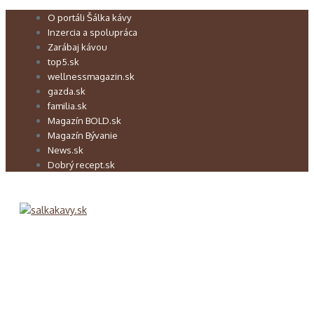
Preskočiť
O portáli Šálka kávy
na
Inzercia a spolupráca
obsah
Zarábaj kávou
top5.sk
wellnessmagazin.sk
gazda.sk
familia.sk
Magazín BOLD.sk
Magazín Bývanie
News.sk
Dobrý recept.sk