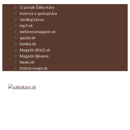
Preskočiť
O portáli Šálka kávy
na
Inzercia a spolupráca
obsah
Zarábaj kávou
top5.sk
wellnessmagazin.sk
gazda.sk
familia.sk
Magazín BOLD.sk
Magazín Bývanie
News.sk
Dobrý recept.sk