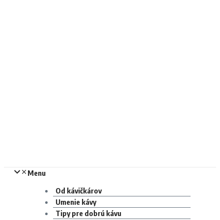
Menu
Od kávičkárov
Umenie kávy
Tipy pre dobrú kávu