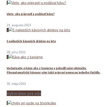
1
Viete, ako pripraviť a podávať kávu?
25. augusta 2023
2
5 najlepších kávových drinkov na leto
28. júna 2022
3
Vychutnajte si kávu ako z kaviarne v pohodlí vašej obývačky.
Plnoautomatický kávovar vám takú pripraví pomocou jedného tlačidla.
30. mája 2022
Vyberáme pre vás
1