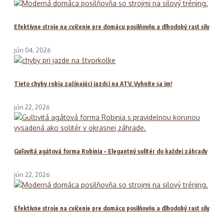
Efektívne stroje na cvičenie pre domácu posilňovňu a dlhodobý rast sily
jún 04, 2026
Tieto chyby robia začínajúci jazdci na ATV. Vyhnite sa im!
jún 22, 2026
Guľovitá agátová forma Robinia – Elegantný solitér do každej záhrady
jún 22, 2026
Efektívne stroje na cvičenie pre domácu posilňovňu a dlhodobý rast sily