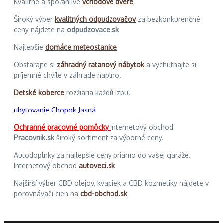
Kvalitné a spoľahlivé
vchodové dvere
Široký výber
kvalitných odpudzovačov
za bezkonkurenčné
ceny nájdete na
odpudzovace.sk
Najlepšie
domáce meteostanice
Obstarajte si
záhradný ratanový nábytok
a vychutnajte si
príjemné chvíle v záhrade naplno.
Detské koberce
rozžiaria každú izbu.
ubytovanie Chopok Jasná
Ochranné pracovné pomôcky
internetový obchod
Pracovnik.sk
široký sortiment za výborné ceny.
Autodoplnky za najlepšie ceny priamo do vašej garáže.
Internetový obchod
autoveci.sk
Najširší výber CBD olejov, kvapiek a CBD kozmetiky nájdete v
porovnávači cien na
cbd-obchod.sk