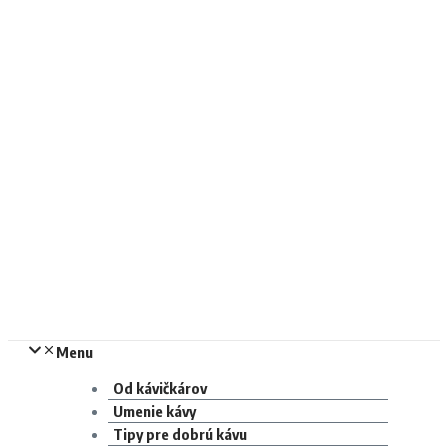
Menu
Od kávičkárov
Umenie kávy
Tipy pre dobrú kávu