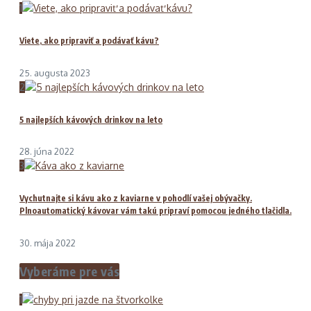
1
Viete, ako pripraviť a podávať kávu?
25. augusta 2023
2
5 najlepších kávových drinkov na leto
28. júna 2022
3
Vychutnajte si kávu ako z kaviarne v pohodlí vašej obývačky.
Plnoautomatický kávovar vám takú pripraví pomocou jedného tlačidla.
30. mája 2022
Vyberáme pre vás
1