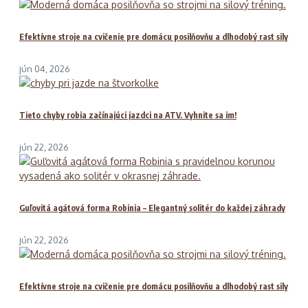
Efektívne stroje na cvičenie pre domácu posilňovňu a dlhodobý rast sily
jún 04, 2026
Tieto chyby robia začínajúci jazdci na ATV. Vyhnite sa im!
jún 22, 2026
Guľovitá agátová forma Robinia – Elegantný solitér do každej záhrady
jún 22, 2026
Efektívne stroje na cvičenie pre domácu posilňovňu a dlhodobý rast sily