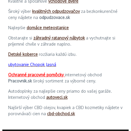
Kvalitné a spoľahlivé
vchodové dvere
Široký výber
kvalitných odpudzovačov
za bezkonkurenčné
ceny nájdete na
odpudzovace.sk
Najlepšie
domáce meteostanice
Obstarajte si
záhradný ratanový nábytok
a vychutnajte si
príjemné chvíle v záhrade naplno.
Detské koberce
rozžiaria každú izbu.
ubytovanie Chopok Jasná
Ochranné pracovné pomôcky
internetový obchod
Pracovnik.sk
široký sortiment za výborné ceny.
Autodoplnky za najlepšie ceny priamo do vašej garáže.
Internetový obchod
autoveci.sk
Najširší výber CBD olejov, kvapiek a CBD kozmetiky nájdete v
porovnávači cien na
cbd-obchod.sk