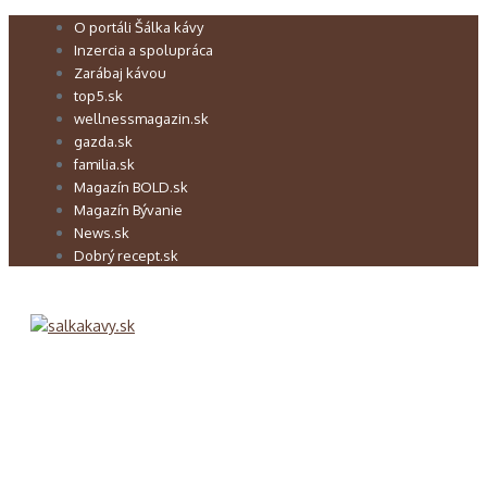
Preskočiť
O portáli Šálka kávy
na
Inzercia a spolupráca
obsah
Zarábaj kávou
top5.sk
wellnessmagazin.sk
gazda.sk
familia.sk
Magazín BOLD.sk
Magazín Bývanie
News.sk
Dobrý recept.sk