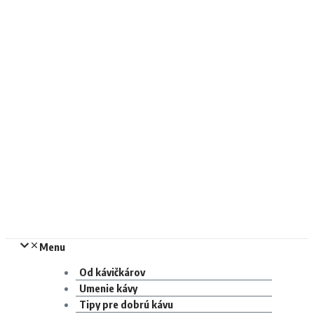
Menu
Od kávičkárov
Umenie kávy
Tipy pre dobrú kávu