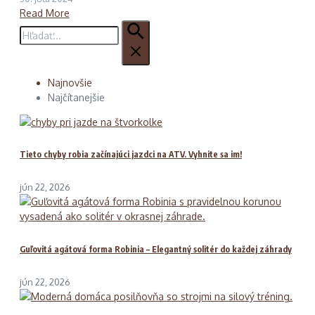
Read More
Hľadať:
Najnovšie
Najčítanejšie
Tieto chyby robia začínajúci jazdci na ATV. Vyhnite sa im!
jún 22, 2026
Guľovitá agátová forma Robinia – Elegantný solitér do každej záhrady
jún 22, 2026