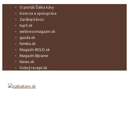
Preskočiť
O portáli Šálka kávy
na
Inzercia a spolupráca
obsah
Zarábaj kávou
top5.sk
wellnessmagazin.sk
gazda.sk
familia.sk
Magazín BOLD.sk
Magazín Bývanie
News.sk
Dobrý recept.sk