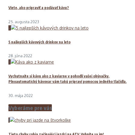
Viete, ako pripraviť a podávať kávu?
25. augusta 2023
2
5 najlepších kávových drinkov na leto
28. júna 2022
3
Vychutnajte si kávu ako z kaviarne v pohodlí vašej obývačky.
Plnoautomatický kávovar vám takú pripraví pomocou jedného tlačidla.
30. mája 2022
Vyberáme pre vás
1
Tieto chyby robia začínajúci jazdci na ATV. Vyhnite sa im!