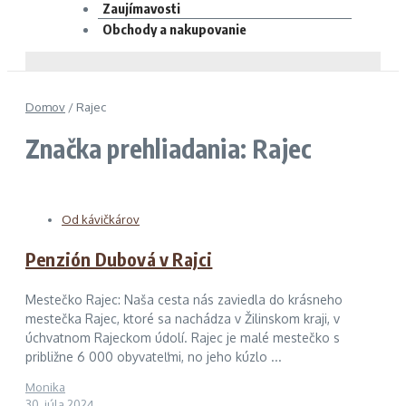
Zaujímavosti
Obchody a nakupovanie
Domov
/
Rajec
Značka prehliadania: Rajec
Od kávičkárov
Penzión Dubová v Rajci
Mestečko Rajec: Naša cesta nás zaviedla do krásneho
mestečka Rajec, ktoré sa nachádza v Žilinskom kraji, v
úchvatnom Rajeckom údolí. Rajec je malé mestečko s
približne 6 000 obyvateľmi, no jeho kúzlo ...
Monika
30. júla 2024