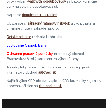
Široký výber
kvalitných odpudzovačov
za bezkonkurenčné
ceny nájdete na
odpudzovace.sk
Najlepšie
domáce meteostanice
Obstarajte si
záhradný ratanový nábytok
a vychutnajte si
príjemné chvíle v záhrade naplno.
Detské koberce
rozžiaria každú izbu.
ubytovanie Chopok Jasná
Ochranné pracovné pomôcky
internetový obchod
Pracovnik.sk
široký sortiment za výborné ceny.
Autodoplnky za najlepšie ceny priamo do vašej garáže.
Internetový obchod
autoveci.sk
Najširší výber CBD olejov, kvapiek a CBD kozmetiky nájdete v
porovnávači cien na
cbd-obchod.sk