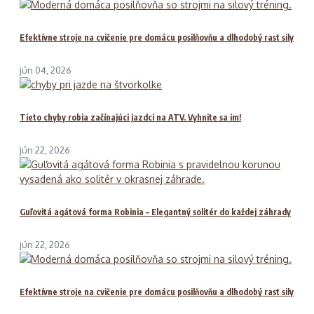
Efektívne stroje na cvičenie pre domácu posilňovňu a dlhodobý rast sily
jún 04, 2026
Tieto chyby robia začínajúci jazdci na ATV. Vyhnite sa im!
jún 22, 2026
Guľovitá agátová forma Robinia – Elegantný solitér do každej záhrady
jún 22, 2026
Efektívne stroje na cvičenie pre domácu posilňovňu a dlhodobý rast sily