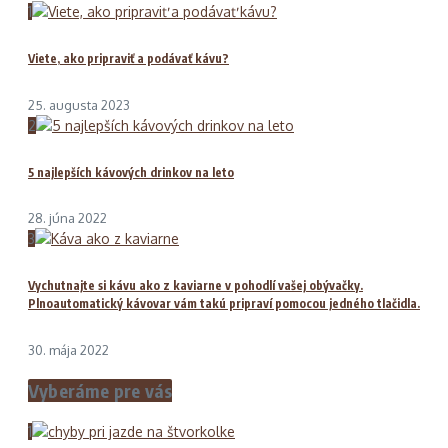
1
Viete, ako pripraviť a podávať kávu?
25. augusta 2023
2
5 najlepších kávových drinkov na leto
28. júna 2022
3
Vychutnajte si kávu ako z kaviarne v pohodlí vašej obývačky.
Plnoautomatický kávovar vám takú pripraví pomocou jedného tlačidla.
30. mája 2022
Vyberáme pre vás
1