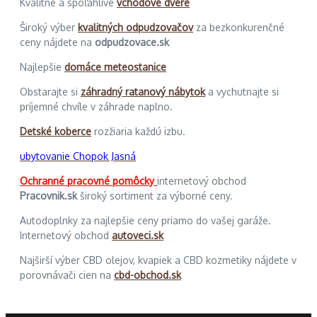
Kvalitné a spoľahlivé
vchodové dvere
Široký výber
kvalitných odpudzovačov
za bezkonkurenčné
ceny nájdete na
odpudzovace.sk
Najlepšie
domáce meteostanice
Obstarajte si
záhradný ratanový nábytok
a vychutnajte si
príjemné chvíle v záhrade naplno.
Detské koberce
rozžiaria každú izbu.
ubytovanie Chopok Jasná
Ochranné pracovné pomôcky
internetový obchod
Pracovnik.sk
široký sortiment za výborné ceny.
Autodoplnky za najlepšie ceny priamo do vašej garáže.
Internetový obchod
autoveci.sk
Najširší výber CBD olejov, kvapiek a CBD kozmetiky nájdete v
porovnávači cien na
cbd-obchod.sk