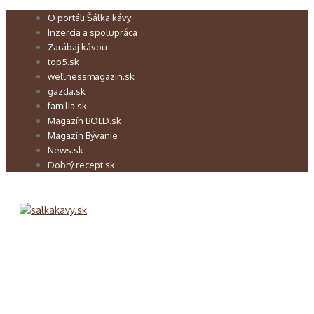
Preskočiť
O portáli Šálka kávy
na
Inzercia a spolupráca
obsah
Zarábaj kávou
top5.sk
wellnessmagazin.sk
gazda.sk
familia.sk
Magazín BOLD.sk
Magazín Bývanie
News.sk
Dobrý recept.sk