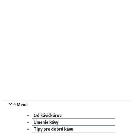
Menu
Od kávičkárov
Umenie kávy
Tipy pre dobrú kávu