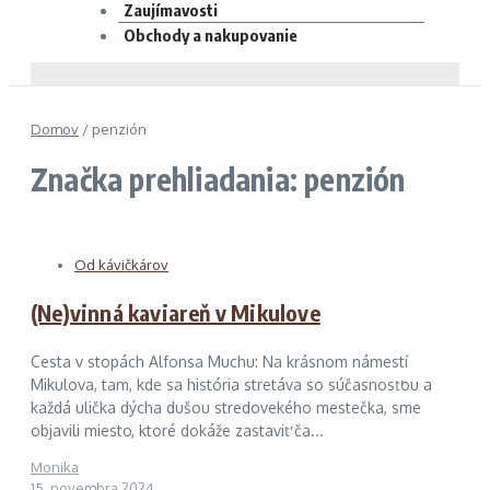
Zaujímavosti
Obchody a nakupovanie
Domov
/
penzión
Značka prehliadania: penzión
Od kávičkárov
(Ne)vinná kaviareň v Mikulove
Cesta v stopách Alfonsa Muchu: Na krásnom námestí
Mikulova, tam, kde sa história stretáva so súčasnosťou a
každá ulička dýcha dušou stredovekého mestečka, sme
objavili miesto, ktoré dokáže zastaviť ča...
Monika
15. novembra 2024