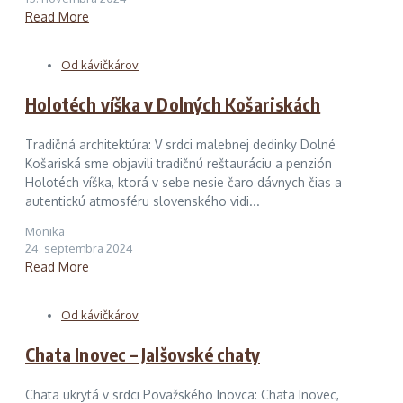
Read More
Od kávičkárov
Holotéch víška v Dolných Košariskách
Tradičná architektúra: V srdci malebnej dedinky Dolné
Košariská sme objavili tradičnú reštauráciu a penzión
Holotéch víška, ktorá v sebe nesie čaro dávnych čias a
autentickú atmosféru slovenského vidi...
Monika
24. septembra 2024
Read More
Od kávičkárov
Chata Inovec – Jalšovské chaty
Chata ukrytá v srdci Považského Inovca: Chata Inovec,