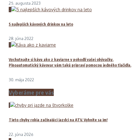
25. augusta 2023
2
5 najlepších kávových drinkov na leto
28. júna 2022
3
Vychutnajte si kávu ako z kaviarne v pohodlí vašej obývačky.
Plnoautomatický kávovar vám takú pripraví pomocou jedného tlačidla.
30. mája 2022
Vyberáme pre vás
1
Tieto chyby robia začínajúci jazdci na ATV. Vyhnite sa im!
22. júna 2026