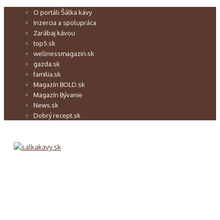
Preskočiť
O portáli Šálka kávy
na
Inzercia a spolupráca
obsah
Zarábaj kávou
top5.sk
wellnessmagazin.sk
gazda.sk
familia.sk
Magazín BOLD.sk
Magazín Bývanie
News.sk
Dobrý recept.sk