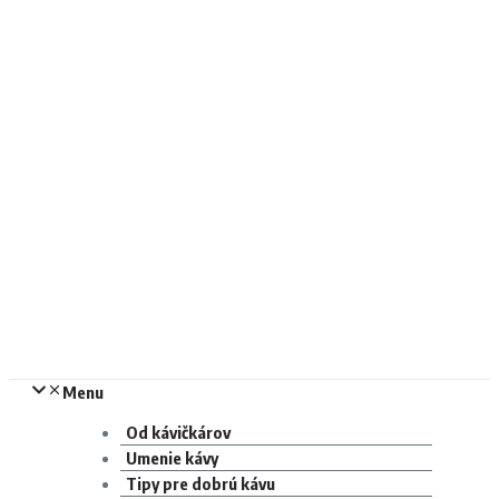
Menu
Od kávičkárov
Umenie kávy
Tipy pre dobrú kávu