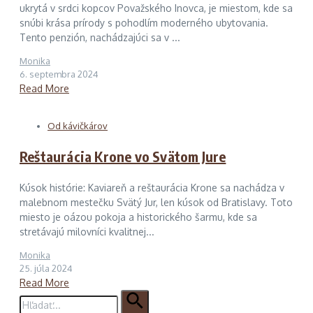
ukrytá v srdci kopcov Považského Inovca, je miestom, kde sa
snúbi krása prírody s pohodlím moderného ubytovania.
Tento penzión, nachádzajúci sa v ...
Monika
6. septembra 2024
Read More
Od kávičkárov
Reštaurácia Krone vo Svätom Jure
Kúsok histórie: Kaviareň a reštaurácia Krone sa nachádza v
malebnom mestečku Svätý Jur, len kúsok od Bratislavy. Toto
miesto je oázou pokoja a historického šarmu, kde sa
stretávajú milovníci kvalitnej...
Monika
25. júla 2024
Read More
Hľadať: