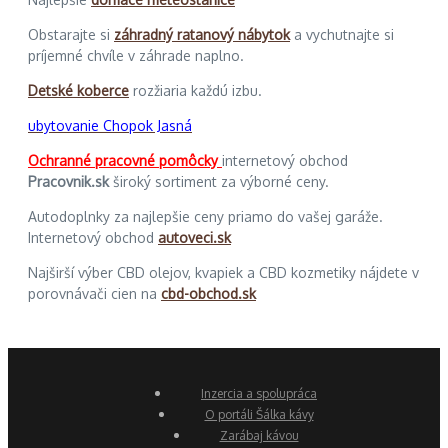
Obstarajte si
záhradný ratanový nábytok
a vychutnajte si
príjemné chvíle v záhrade naplno.
Detské koberce
rozžiaria každú izbu.
ubytovanie Chopok Jasná
Ochranné pracovné pomôcky
internetový obchod
Pracovnik.sk
široký sortiment za výborné ceny.
Autodoplnky za najlepšie ceny priamo do vašej garáže.
Internetový obchod
autoveci.sk
Najširší výber CBD olejov, kvapiek a CBD kozmetiky nájdete v
porovnávači cien na
cbd-obchod.sk
Inzercia a spolupráca
O portáli Šálka kávy
Zarábaj kávou