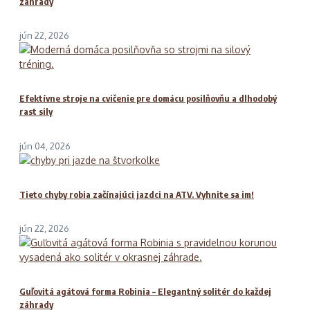
záhrady
jún 22, 2026
Efektívne stroje na cvičenie pre domácu posilňovňu a dlhodobý
rast sily
jún 04, 2026
Tieto chyby robia začínajúci jazdci na ATV. Vyhnite sa im!
jún 22, 2026
Guľovitá agátová forma Robinia – Elegantný solitér do každej
záhrady