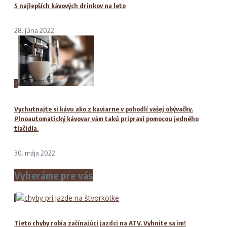
5 najlepších kávových drinkov na leto
28. júna 2022
3
Vychutnajte si kávu ako z kaviarne v pohodlí vašej obývačky.
Plnoautomatický kávovar vám takú pripraví pomocou jedného
tlačidla.
30. mája 2022
Vyberáme pre vás
1
Tieto chyby robia začínajúci jazdci na ATV. Vyhnite sa im!