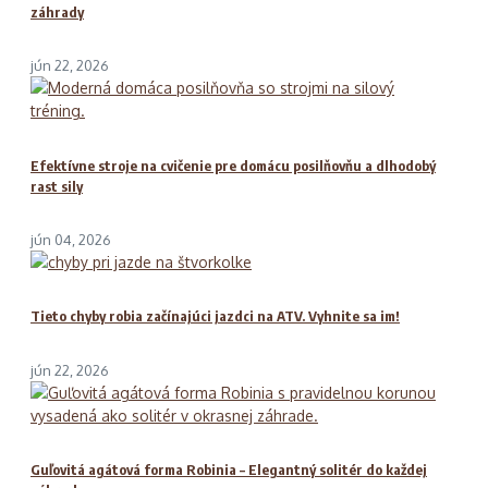
záhrady
jún 22, 2026
Efektívne stroje na cvičenie pre domácu posilňovňu a dlhodobý
rast sily
jún 04, 2026
Tieto chyby robia začínajúci jazdci na ATV. Vyhnite sa im!
jún 22, 2026
Guľovitá agátová forma Robinia – Elegantný solitér do každej