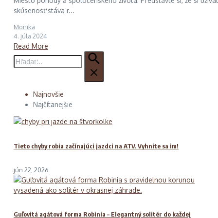
Miesto pohody a spoločenského života: Predstavte si, že si uží
skúsenosť stáva r...
Monika
4. júla 2024
Read More
Hľadať:
Najnovšie
Najčítanejšie
Tieto chyby robia začínajúci jazdci na ATV. Vyhnite sa im!
jún 22, 2026
Guľovitá agátová forma Robinia – Elegantný solitér do každej