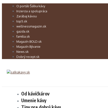
Preskočiť
O portáli Šálka kávy
na
Inzercia a spolupráca
obsah
Zarábaj kávou
top5.sk
wellnessmagazin.sk
gazda.sk
familia.sk
Magazín BOLD.sk
Magazín Bývanie
News.sk
Dobrý recept.sk
Od kávičkárov
Umenie kávy
Tipy pre dobrú kávu