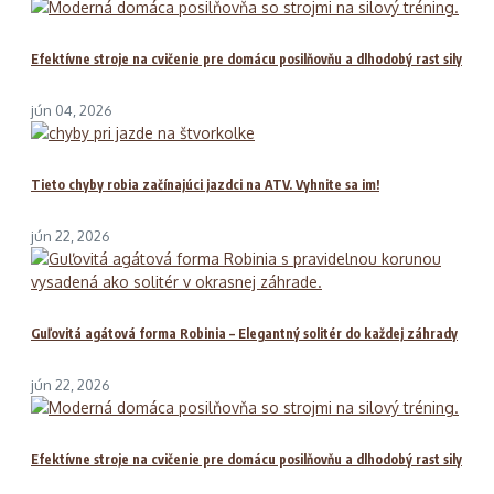
Efektívne stroje na cvičenie pre domácu posilňovňu a dlhodobý rast sily
jún 04, 2026
Tieto chyby robia začínajúci jazdci na ATV. Vyhnite sa im!
jún 22, 2026
Guľovitá agátová forma Robinia – Elegantný solitér do každej záhrady
jún 22, 2026
Efektívne stroje na cvičenie pre domácu posilňovňu a dlhodobý rast sily