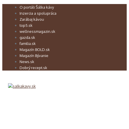
Preskočiť
O portáli Šálka kávy
na
Inzercia a spolupráca
obsah
Zarábaj kávou
top5.sk
wellnessmagazin.sk
gazda.sk
familia.sk
Magazín BOLD.sk
Magazín Bývanie
News.sk
Dobrý recept.sk