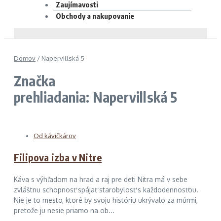
Zaujímavosti
Obchody a nakupovanie
Domov
/
Napervillská 5
Značka
prehliadania: Napervillská 5
Od kávičkárov
Filipova izba v Nitre
Káva s výhľadom na hrad a raj pre deti Nitra má v sebe
zvláštnu schopnosť spájať starobylosť s každodennosťou.
Nie je to mesto, ktoré by svoju históriu ukrývalo za múrmi,
pretože ju nesie priamo na ob...