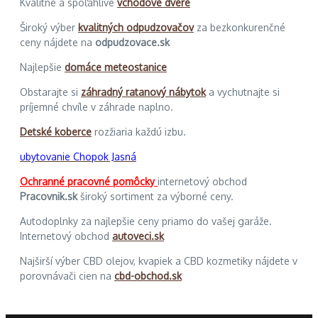
Kvalitné a spoľahlivé
vchodové dvere
Široký výber
kvalitných odpudzovačov
za bezkonkurenčné
ceny nájdete na
odpudzovace.sk
Najlepšie
domáce meteostanice
Obstarajte si
záhradný ratanový nábytok
a vychutnajte si
príjemné chvíle v záhrade naplno.
Detské koberce
rozžiaria každú izbu.
ubytovanie Chopok Jasná
Ochranné pracovné pomôcky
internetový obchod
Pracovnik.sk
široký sortiment za výborné ceny.
Autodoplnky za najlepšie ceny priamo do vašej garáže.
Internetový obchod
autoveci.sk
Najširší výber CBD olejov, kvapiek a CBD kozmetiky nájdete v
porovnávači cien na
cbd-obchod.sk