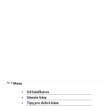
Menu
Od kávičkárov
Umenie kávy
Tipy pre dobrú kávu