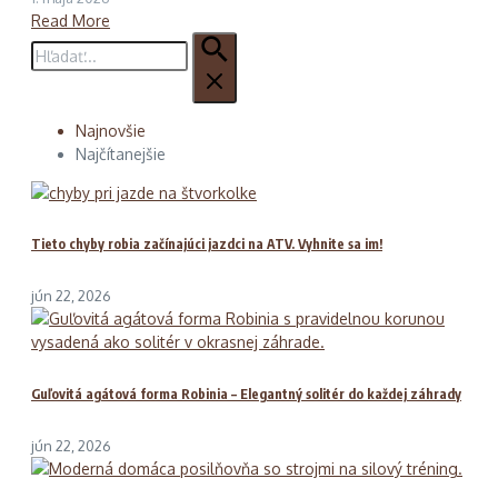
Read More
Hľadať:
Najnovšie
Najčítanejšie
Tieto chyby robia začínajúci jazdci na ATV. Vyhnite sa im!
jún 22, 2026
Guľovitá agátová forma Robinia – Elegantný solitér do každej záhrady
jún 22, 2026