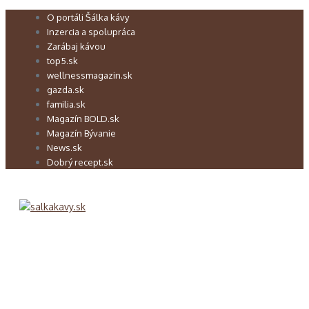
Preskočiť
O portáli Šálka kávy
na
Inzercia a spolupráca
obsah
Zarábaj kávou
top5.sk
wellnessmagazin.sk
gazda.sk
familia.sk
Magazín BOLD.sk
Magazín Bývanie
News.sk
Dobrý recept.sk