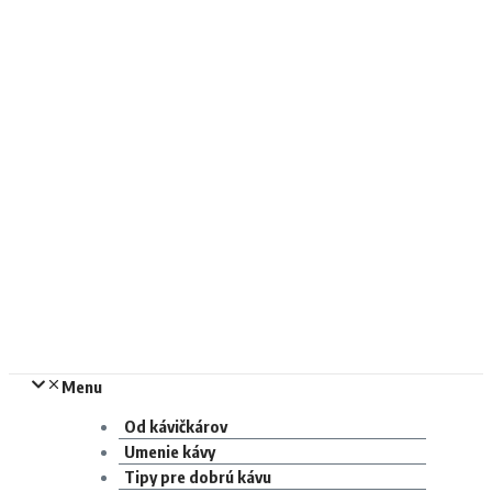
Menu
Od kávičkárov
Umenie kávy
Tipy pre dobrú kávu