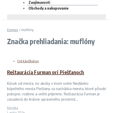
Zaujímavosti
Obchody a nakupovanie
Domov
/
muflóny
Značka prehliadania: muflóny
Od kávičkárov
Reštaurácia Furman pri Piešťanoch
Kúsok od mesta, no akoby v inom svete Neďaleko
kúpeľného mesta Piešťany sa nachádza miesto, ktoré pôsobí
pokojne, rodinne a veľmi príjemne. Reštaurácia Furman je
zasadená do krásne upraveného prostred...
Monika
1. mája 2026