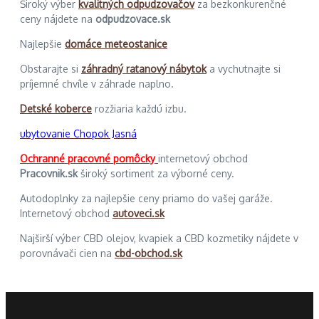
Široký výber
kvalitných odpudzovačov
za bezkonkurenčné
ceny nájdete na
odpudzovace.sk
Najlepšie
domáce meteostanice
Obstarajte si
záhradný ratanový nábytok
a vychutnajte si
príjemné chvíle v záhrade naplno.
Detské koberce
rozžiaria každú izbu.
ubytovanie Chopok Jasná
Ochranné pracovné pomôcky
internetový obchod
Pracovnik.sk
široký sortiment za výborné ceny.
Autodoplnky za najlepšie ceny priamo do vašej garáže.
Internetový obchod
autoveci.sk
Najširší výber CBD olejov, kvapiek a CBD kozmetiky nájdete v
porovnávači cien na
cbd-obchod.sk