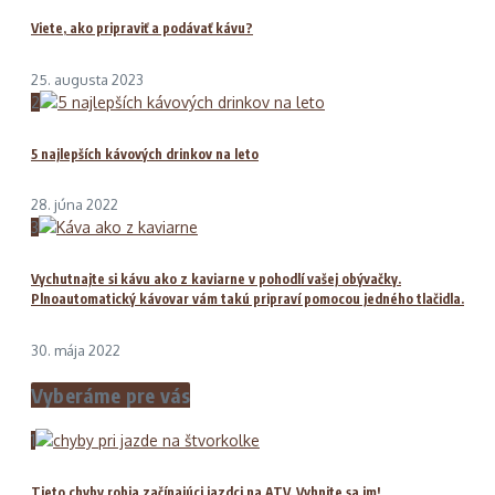
Viete, ako pripraviť a podávať kávu?
25. augusta 2023
2
5 najlepších kávových drinkov na leto
28. júna 2022
3
Vychutnajte si kávu ako z kaviarne v pohodlí vašej obývačky.
Plnoautomatický kávovar vám takú pripraví pomocou jedného tlačidla.
30. mája 2022
Vyberáme pre vás
1
Tieto chyby robia začínajúci jazdci na ATV. Vyhnite sa im!