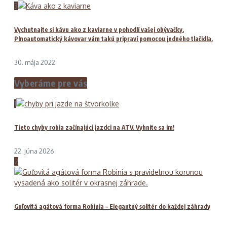
3
Vychutnajte si kávu ako z kaviarne v pohodlí vašej obývačky.
Plnoautomatický kávovar vám takú pripraví pomocou jedného tlačidla.
30. mája 2022
Vyberáme pre vás
1
Tieto chyby robia začínajúci jazdci na ATV. Vyhnite sa im!
22. júna 2026
2
Guľovitá agátová forma Robinia – Elegantný solitér do každej záhrady