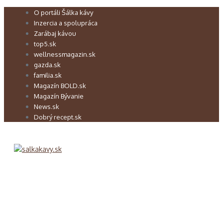
Preskočiť
O portáli Šálka kávy
na
Inzercia a spolupráca
obsah
Zarábaj kávou
top5.sk
wellnessmagazin.sk
gazda.sk
familia.sk
Magazín BOLD.sk
Magazín Bývanie
News.sk
Dobrý recept.sk