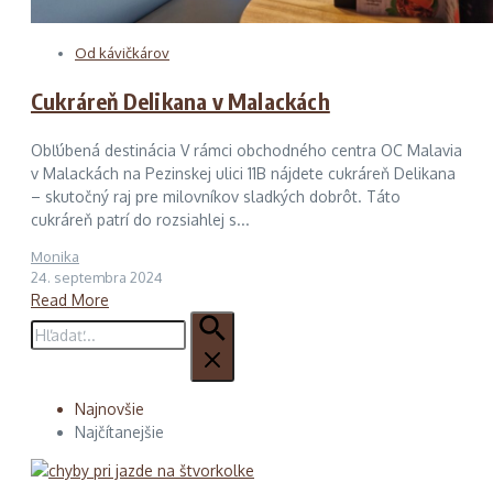
Od kávičkárov
Cukráreň Delikana v Malackách
Obľúbená destinácia V rámci obchodného centra OC Malavia
v Malackách na Pezinskej ulici 11B nájdete cukráreň Delikana
– skutočný raj pre milovníkov sladkých dobrôt. Táto
cukráreň patrí do rozsiahlej s...
Monika
24. septembra 2024
Read More
Hľadať:
Najnovšie
Najčítanejšie