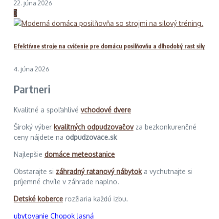
22. júna 2026
3
Efektívne stroje na cvičenie pre domácu posilňovňu a dlhodobý rast sily
4. júna 2026
Partneri
Kvalitné a spoľahlivé
vchodové dvere
Široký výber
kvalitných odpudzovačov
za bezkonkurenčné
ceny nájdete na
odpudzovace.sk
Najlepšie
domáce meteostanice
Obstarajte si
záhradný ratanový nábytok
a vychutnajte si
príjemné chvíle v záhrade naplno.
Detské koberce
rozžiaria každú izbu.
ubytovanie Chopok Jasná