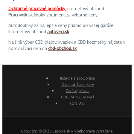
Ochranné pracovné pomôcky
internetový obchod
Pracovnik.sk
široký sortiment za výborné ceny.
Autodoplnky za najlepšie ceny priamo do vašej garáže.
Internetový obchod
autoveci.sk
Najširší výber CBD olejov, kvapiek a CBD kozmetiky nájdete v
porovnávači cien na
cbd-obchod.sk
Inzercia a spolupráca
O portáli Šálka kávy
Zarábaj kávou
CHCEM INZEROVAŤ
KONTAKT
Copyright: © 2026 Casopis.sk – Všetky práva vyhradené.