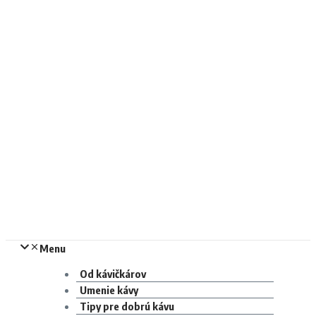
Menu
Od kávičkárov
Umenie kávy
Tipy pre dobrú kávu