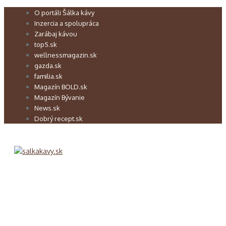
Preskočiť
O portáli Šálka kávy
na
Inzercia a spolupráca
obsah
Zarábaj kávou
top5.sk
wellnessmagazin.sk
gazda.sk
familia.sk
Magazín BOLD.sk
Magazín Bývanie
News.sk
Dobrý recept.sk