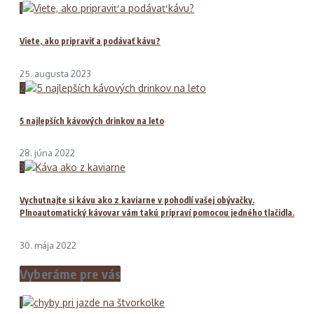
1
Viete, ako pripraviť a podávať kávu?
25. augusta 2023
2
5 najlepších kávových drinkov na leto
28. júna 2022
3
Vychutnajte si kávu ako z kaviarne v pohodlí vašej obývačky.
Plnoautomatický kávovar vám takú pripraví pomocou jedného tlačidla.
30. mája 2022
Vyberáme pre vás
1