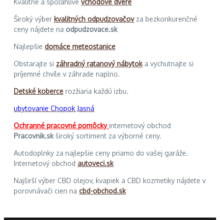
Kvalitné a spoľahlivé
vchodové dvere
Široký výber
kvalitných odpudzovačov
za bezkonkurenčné
ceny nájdete na
odpudzovace.sk
Najlepšie
domáce meteostanice
Obstarajte si
záhradný ratanový nábytok
a vychutnajte si
príjemné chvíle v záhrade naplno.
Detské koberce
rozžiaria každú izbu.
ubytovanie Chopok Jasná
Ochranné pracovné pomôcky
internetový obchod
Pracovnik.sk
široký sortiment za výborné ceny.
Autodoplnky za najlepšie ceny priamo do vašej garáže.
Internetový obchod
autoveci.sk
Najširší výber CBD olejov, kvapiek a CBD kozmetiky nájdete v
porovnávači cien na
cbd-obchod.sk