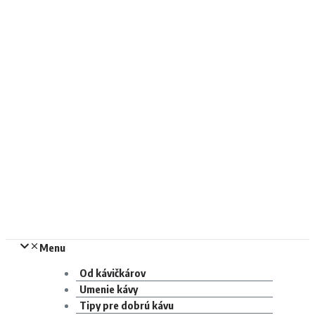
Menu
Od kávičkárov
Umenie kávy
Tipy pre dobrú kávu