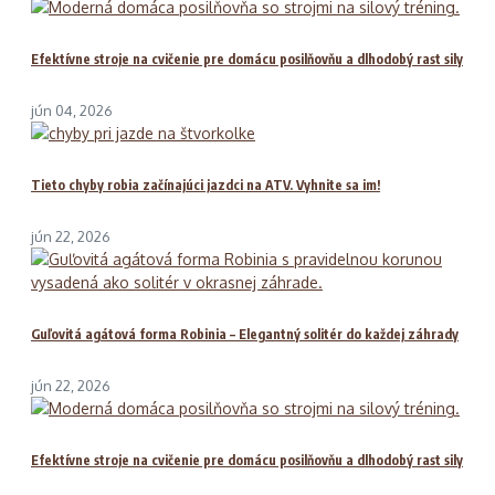
Efektívne stroje na cvičenie pre domácu posilňovňu a dlhodobý rast sily
jún 04, 2026
Tieto chyby robia začínajúci jazdci na ATV. Vyhnite sa im!
jún 22, 2026
Guľovitá agátová forma Robinia – Elegantný solitér do každej záhrady
jún 22, 2026
Efektívne stroje na cvičenie pre domácu posilňovňu a dlhodobý rast sily