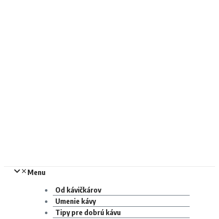
Menu
Od kávičkárov
Umenie kávy
Tipy pre dobrú kávu