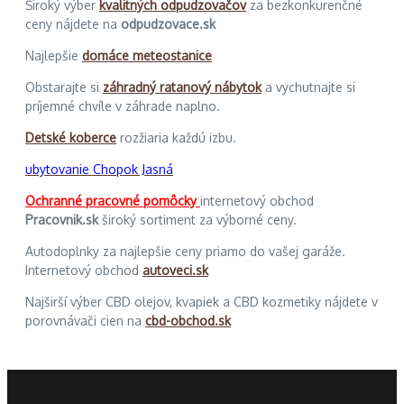
Široký výber
kvalitných odpudzovačov
za bezkonkurenčné
ceny nájdete na
odpudzovace.sk
Najlepšie
domáce meteostanice
Obstarajte si
záhradný ratanový nábytok
a vychutnajte si
príjemné chvíle v záhrade naplno.
Detské koberce
rozžiaria každú izbu.
ubytovanie Chopok Jasná
Ochranné pracovné pomôcky
internetový obchod
Pracovnik.sk
široký sortiment za výborné ceny.
Autodoplnky za najlepšie ceny priamo do vašej garáže.
Internetový obchod
autoveci.sk
Najširší výber CBD olejov, kvapiek a CBD kozmetiky nájdete v
porovnávači cien na
cbd-obchod.sk