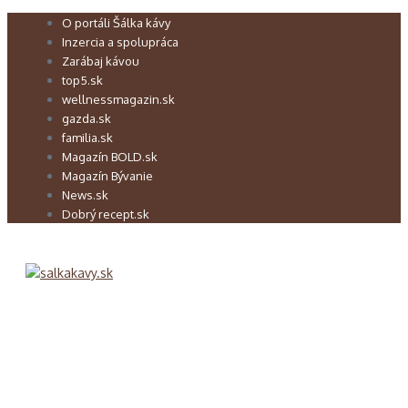
Preskočiť
O portáli Šálka kávy
na
Inzercia a spolupráca
obsah
Zarábaj kávou
top5.sk
wellnessmagazin.sk
gazda.sk
familia.sk
Magazín BOLD.sk
Magazín Bývanie
News.sk
Dobrý recept.sk