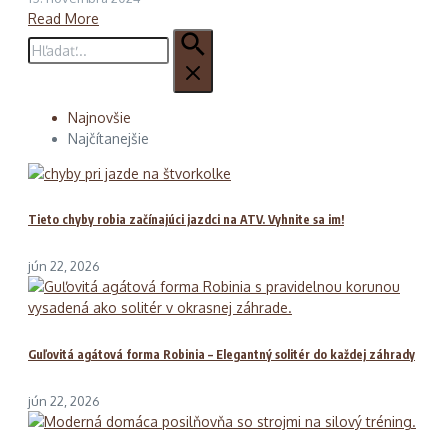
Read More
Hľadať:
Najnovšie
Najčítanejšie
Tieto chyby robia začínajúci jazdci na ATV. Vyhnite sa im!
jún 22, 2026
Guľovitá agátová forma Robinia – Elegantný solitér do každej záhrady
jún 22, 2026