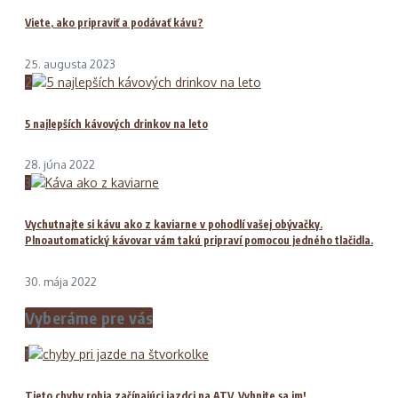
Viete, ako pripraviť a podávať kávu?
25. augusta 2023
2
5 najlepších kávových drinkov na leto
28. júna 2022
3
Vychutnajte si kávu ako z kaviarne v pohodlí vašej obývačky.
Plnoautomatický kávovar vám takú pripraví pomocou jedného tlačidla.
30. mája 2022
Vyberáme pre vás
1
Tieto chyby robia začínajúci jazdci na ATV. Vyhnite sa im!