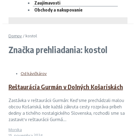
Zaujímavosti
Obchody a nakupovanie
Domov
/
kostol
Značka prehliadania: kostol
Od kávičkárov
Reštaurácia Gurmán v Dolných Košariskách
Zastávka v reštaurácii Gurmán: Keď sme prechádzali malou
obcou Košariská, kde každá zákruta cesty rozpráva príbeh
dediny a tichého nostalgického Slovenska, rozhodli sme sa
zastaviť v reštaurácii Gurmá...
Monika
15. novembra 2024