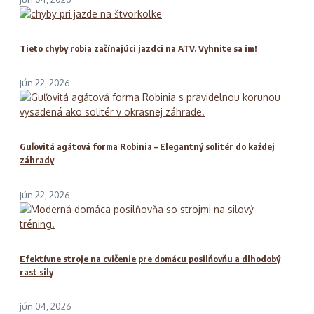
Tieto chyby robia začínajúci jazdci na ATV. Vyhnite sa im!
jún 22, 2026
Guľovitá agátová forma Robinia – Elegantný solitér do každej
záhrady
jún 22, 2026
Efektívne stroje na cvičenie pre domácu posilňovňu a dlhodobý
rast sily
jún 04, 2026