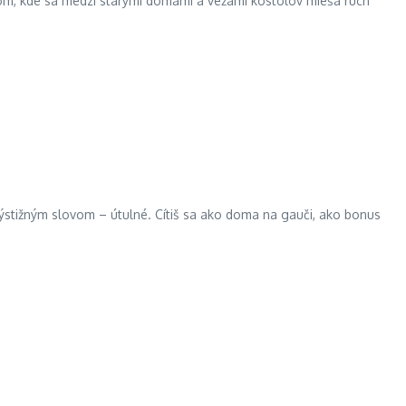
trom, kde sa medzi starými domami a vežami kostolov mieša ruch
výstižným slovom – útulné. Cítiš sa ako doma na gauči, ako bonus