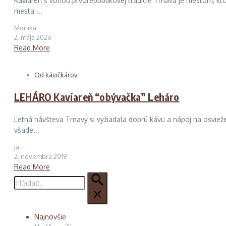
Kaviareň s vôňou prvorepublikovej tradície Trnava je mestom, kt
mesta ...
Monika
2. mája 2026
Read More
Od kávičkárov
LEHÁRO Kaviareň “obývačka” Leháro
Letná návšteva Trnavy si vyžiadala dobrú kávu a nápoj na osviež
všade...
ja
2. novembra 2019
Read More
Hľadať:
Najnovšie