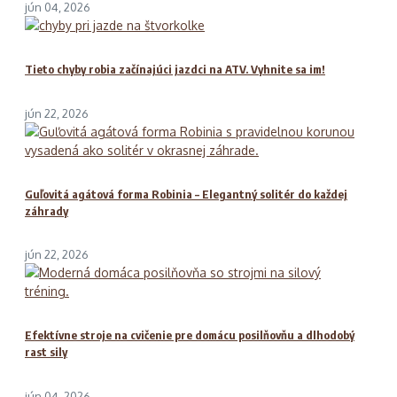
jún 04, 2026
Tieto chyby robia začínajúci jazdci na ATV. Vyhnite sa im!
jún 22, 2026
Guľovitá agátová forma Robinia – Elegantný solitér do každej
záhrady
jún 22, 2026
Efektívne stroje na cvičenie pre domácu posilňovňu a dlhodobý
rast sily
jún 04, 2026