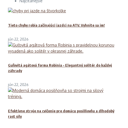
Najčítanejšie
Tieto chyby robia začínajúci jazdci na ATV. Vyhnite sa im!
jún 22, 2026
Guľovitá agátová forma Robinia – Elegantný solitér do každej
záhrady
jún 22, 2026
Efektívne stroje na cvičenie pre domácu posilňovňu a dlhodobý
rast sily