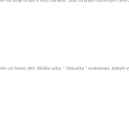
oré má svoje tempo a svoj charakter. Stačí sa prejsť historickým cen
enie cez horúci deň. Skúška vyšla. “ Obývačka “ nesklamala. Jedným 