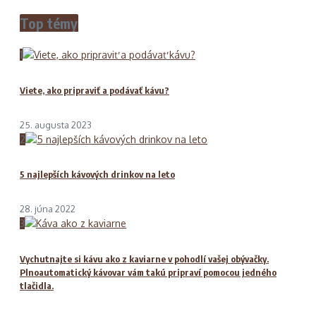
Top témy
1
Viete, ako pripraviť a podávať kávu?
25. augusta 2023
2
5 najlepších kávových drinkov na leto
28. júna 2022
3
Vychutnajte si kávu ako z kaviarne v pohodlí vašej obývačky.
Plnoautomatický kávovar vám takú pripraví pomocou jedného
tlačidla.