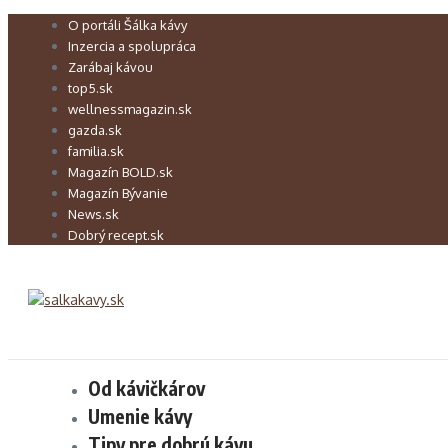
Preskočiť
O portáli Šálka kávy
na
Inzercia a spolupráca
obsah
Zarábaj kávou
top5.sk
wellnessmagazin.sk
gazda.sk
familia.sk
Magazín BOLD.sk
Magazín Bývanie
News.sk
Dobrý recept.sk
Od kávičkárov
Umenie kávy
Tipy pre dobrú kávu