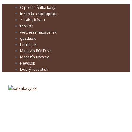
Preskočiť
O portáli Šálka kávy
na
Inzercia a spolupráca
obsah
Zarábaj kávou
top5.sk
wellnessmagazin.sk
gazda.sk
familia.sk
Magazín BOLD.sk
Magazín Bývanie
News.sk
Dobrý recept.sk