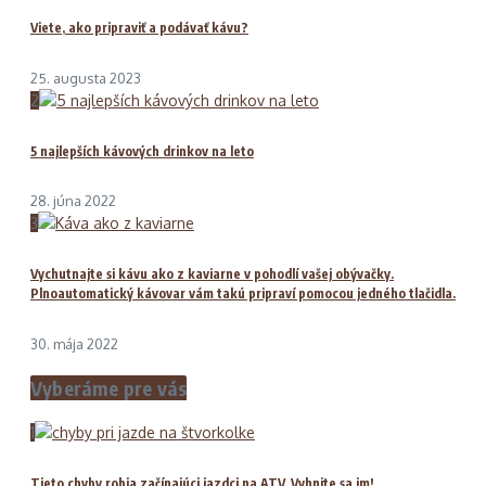
Viete, ako pripraviť a podávať kávu?
25. augusta 2023
2
5 najlepších kávových drinkov na leto
28. júna 2022
3
Vychutnajte si kávu ako z kaviarne v pohodlí vašej obývačky.
Plnoautomatický kávovar vám takú pripraví pomocou jedného tlačidla.
30. mája 2022
Vyberáme pre vás
1
Tieto chyby robia začínajúci jazdci na ATV. Vyhnite sa im!