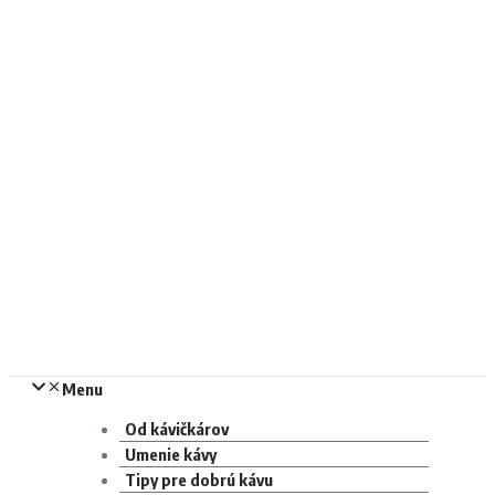
Menu
Od kávičkárov
Umenie kávy
Tipy pre dobrú kávu