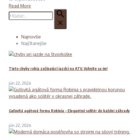
Read More
Hľadať:
Najnovšie
Najčítanejšie
Tieto chyby robia začínajúci jazdci na ATV. Vyhnite sa im!
jún 22, 2026
Guľovitá agátová forma Robinia – Elegantný solitér do každej záhrady
jún 22, 2026