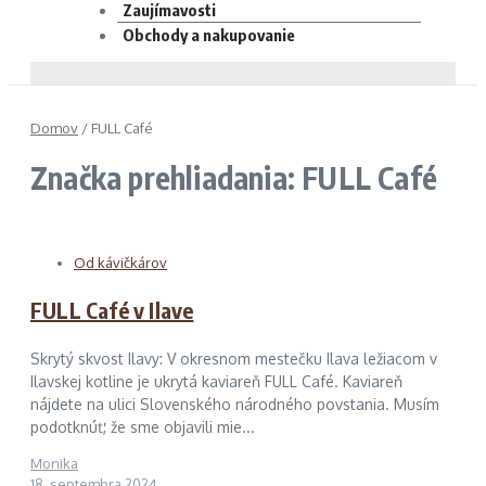
Zaujímavosti
Obchody a nakupovanie
Domov
/
FULL Café
Značka prehliadania: FULL Café
Od kávičkárov
FULL Café v Ilave
Skrytý skvost Ilavy: V okresnom mestečku Ilava ležiacom v
Ilavskej kotline je ukrytá kaviareň FULL Café. Kaviareň
nájdete na ulici Slovenského národného povstania. Musím
podotknúť, že sme objavili mie...
Monika
18. septembra 2024