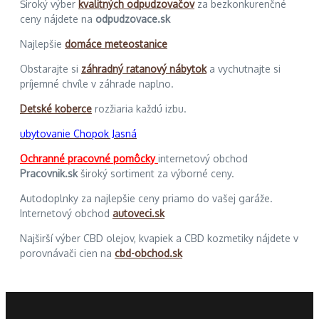
Široký výber
kvalitných odpudzovačov
za bezkonkurenčné
ceny nájdete na
odpudzovace.sk
Najlepšie
domáce meteostanice
Obstarajte si
záhradný ratanový nábytok
a vychutnajte si
príjemné chvíle v záhrade naplno.
Detské koberce
rozžiaria každú izbu.
ubytovanie Chopok Jasná
Ochranné pracovné pomôcky
internetový obchod
Pracovnik.sk
široký sortiment za výborné ceny.
Autodoplnky za najlepšie ceny priamo do vašej garáže.
Internetový obchod
autoveci.sk
Najširší výber CBD olejov, kvapiek a CBD kozmetiky nájdete v
porovnávači cien na
cbd-obchod.sk