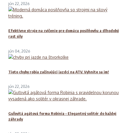
jún 22, 2026
Efektívne stroje na cvičenie pre domácu posilňovňu a dlhodobý
rast sily
jún 04, 2026
Tieto chyby robia začínajúci jazdci na ATV. Vyhnite sa im!
jún 22, 2026
Guľovitá agátová forma Robinia – Elegantný solitér do každej
záhrady