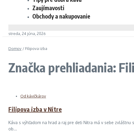
Zaujímavosti
Obchody a nakupovanie
streda, 24 júna, 2026
Domov
/
Filipova izba
Značka prehliadania: Fil
Od kávičkárov
Filipova izba v Nitre
Káva s výhľadom na hrad a raj pre deti Nitra má v sebe zvláštnu 
ob...