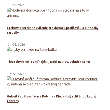
jún 22, 2026
Efektívne stroje na cvičenie pre domácu posilňovňu a dlhodobý
rast sily
jún 04, 2026
Tieto chyby robia začínajúci jazdci na ATV. Vyhnite sa im!
jún 22, 2026
Guľovitá agátová forma Robinia – Elegantný solitér do každej
záhrady