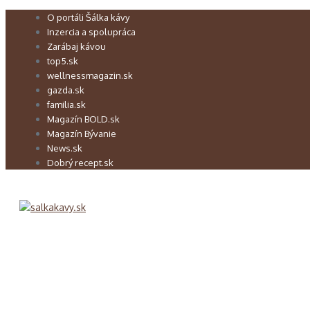
Preskočiť
O portáli Šálka kávy
na
Inzercia a spolupráca
obsah
Zarábaj kávou
top5.sk
wellnessmagazin.sk
gazda.sk
familia.sk
Magazín BOLD.sk
Magazín Bývanie
News.sk
Dobrý recept.sk