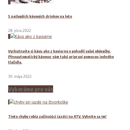
2
5 najlepších kávových drinkov na leto
28. júna 2022
3
Vychutnajte si kávu ako z kaviarne v pohodlí vašej obývačky.
Plnoautomatický kávovar vám takú pripraví pomocou jedného
tlačidla.
30. mája 2022
Vyberáme pre vás
1
Tieto chyby robia začínajúci jazdci na ATV. Vyhnite sa im!