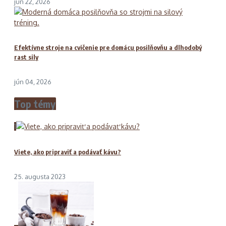
jún 22, 2026
Efektívne stroje na cvičenie pre domácu posilňovňu a dlhodobý
rast sily
jún 04, 2026
Top témy
1
Viete, ako pripraviť a podávať kávu?
25. augusta 2023