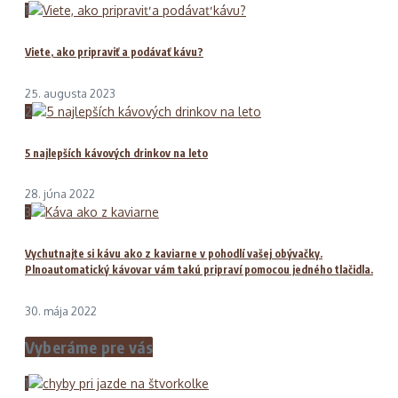
1
Viete, ako pripraviť a podávať kávu?
25. augusta 2023
2
5 najlepších kávových drinkov na leto
28. júna 2022
3
Vychutnajte si kávu ako z kaviarne v pohodlí vašej obývačky.
Plnoautomatický kávovar vám takú pripraví pomocou jedného tlačidla.
30. mája 2022
Vyberáme pre vás
1