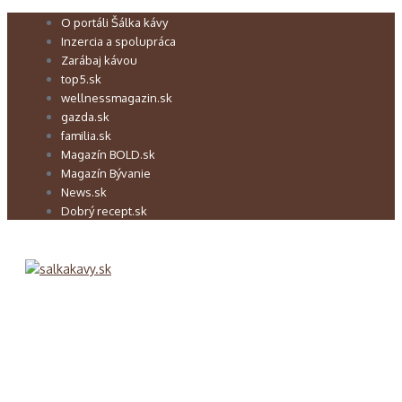
Preskočiť
O portáli Šálka kávy
na
Inzercia a spolupráca
obsah
Zarábaj kávou
top5.sk
wellnessmagazin.sk
gazda.sk
familia.sk
Magazín BOLD.sk
Magazín Bývanie
News.sk
Dobrý recept.sk