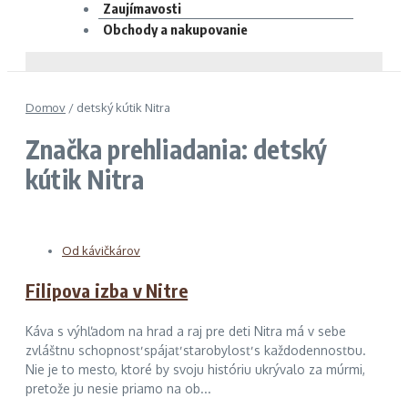
Zaujímavosti
Obchody a nakupovanie
Domov
/
detský kútik Nitra
Značka prehliadania: detský
kútik Nitra
Od kávičkárov
Filipova izba v Nitre
Káva s výhľadom na hrad a raj pre deti Nitra má v sebe
zvláštnu schopnosť spájať starobylosť s každodennosťou.
Nie je to mesto, ktoré by svoju históriu ukrývalo za múrmi,
pretože ju nesie priamo na ob...