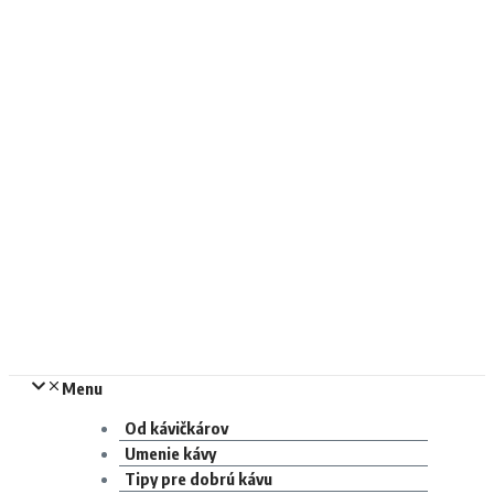
Menu
Od kávičkárov
Umenie kávy
Tipy pre dobrú kávu