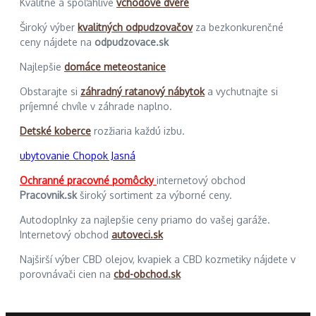
Kvalitné a spoľahlivé
vchodové dvere
Široký výber
kvalitných odpudzovačov
za bezkonkurenčné
ceny nájdete na
odpudzovace.sk
Najlepšie
domáce meteostanice
Obstarajte si
záhradný ratanový nábytok
a vychutnajte si
príjemné chvíle v záhrade naplno.
Detské koberce
rozžiaria každú izbu.
ubytovanie Chopok Jasná
Ochranné pracovné pomôcky
internetový obchod
Pracovnik.sk
široký sortiment za výborné ceny.
Autodoplnky za najlepšie ceny priamo do vašej garáže.
Internetový obchod
autoveci.sk
Najširší výber CBD olejov, kvapiek a CBD kozmetiky nájdete v
porovnávači cien na
cbd-obchod.sk