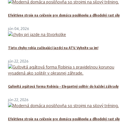
Efektívne stroje na cvičenie pre domácu posilňovňu a dlhodobý rast sily
jún 04, 2026
Tieto chyby robia začínajúci jazdci na ATV. Vyhnite sa im!
jún 22, 2026
Guľovitá agátová forma Robinia – Elegantný solitér do každej záhrady
jún 22, 2026
Efektívne stroje na cvičenie pre domácu posilňovňu a dlhodobý rast sily