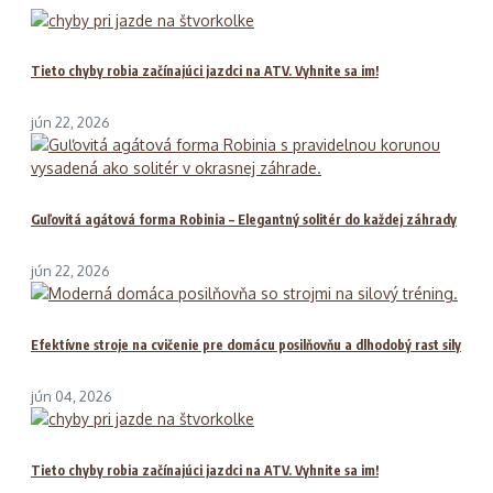
Tieto chyby robia začínajúci jazdci na ATV. Vyhnite sa im!
jún 22, 2026
Guľovitá agátová forma Robinia – Elegantný solitér do každej záhrady
jún 22, 2026
Efektívne stroje na cvičenie pre domácu posilňovňu a dlhodobý rast sily
jún 04, 2026
Tieto chyby robia začínajúci jazdci na ATV. Vyhnite sa im!