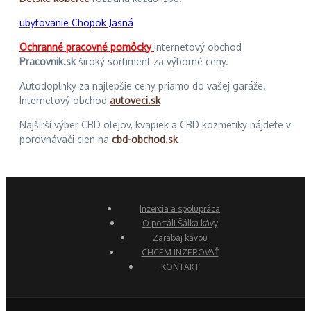
ubytovanie Chopok Jasná
Ochranné pracovné pomôcky
internetový obchod
Pracovnik.sk
široký sortiment za výborné ceny.
Autodoplnky za najlepšie ceny priamo do vašej garáže.
Internetový obchod
autoveci.sk
Najširší výber CBD olejov, kvapiek a CBD kozmetiky nájdete v
porovnávači cien na
cbd-obchod.sk
Inzercia a spolupráca
O portáli Šálka kávy
Zarábaj kávou
CHCEM INZEROVAŤ
KONTAKT