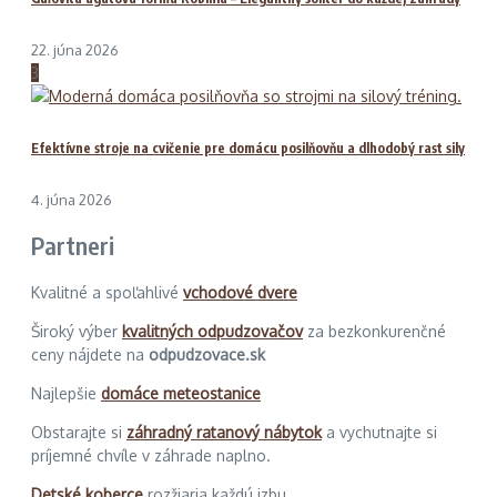
22. júna 2026
3
Efektívne stroje na cvičenie pre domácu posilňovňu a dlhodobý rast sily
4. júna 2026
Partneri
Kvalitné a spoľahlivé
vchodové dvere
Široký výber
kvalitných odpudzovačov
za bezkonkurenčné
ceny nájdete na
odpudzovace.sk
Najlepšie
domáce meteostanice
Obstarajte si
záhradný ratanový nábytok
a vychutnajte si
príjemné chvíle v záhrade naplno.
Detské koberce
rozžiaria každú izbu.