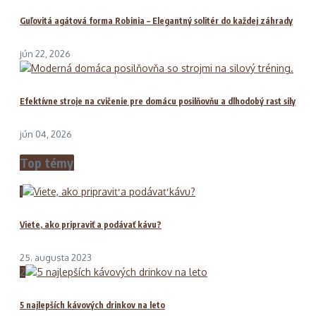
Guľovitá agátová forma Robinia – Elegantný solitér do každej záhrady
jún 22, 2026
Efektívne stroje na cvičenie pre domácu posilňovňu a dlhodobý rast sily
jún 04, 2026
Top témy
1
Viete, ako pripraviť a podávať kávu?
25. augusta 2023
2
5 najlepších kávových drinkov na leto