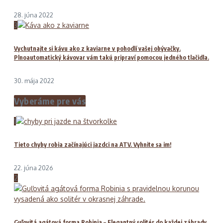
28. júna 2022
3
Vychutnajte si kávu ako z kaviarne v pohodlí vašej obývačky.
Plnoautomatický kávovar vám takú pripraví pomocou jedného tlačidla.
30. mája 2022
Vyberáme pre vás
1
Tieto chyby robia začínajúci jazdci na ATV. Vyhnite sa im!
22. júna 2026
2
Guľovitá agátová forma Robinia – Elegantný solitér do každej záhrady