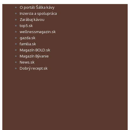
Preskočiť
O portáli Šálka kávy
na
Inzercia a spolupráca
obsah
Zarábaj kávou
top5.sk
wellnessmagazin.sk
gazda.sk
familia.sk
Magazín BOLD.sk
Magazín Bývanie
News.sk
Dobrý recept.sk