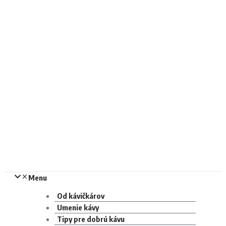
Menu
Od kávičkárov
Umenie kávy
Tipy pre dobrú kávu