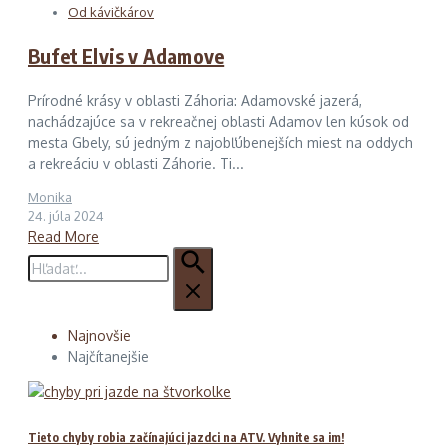
Od kávičkárov
Bufet Elvis v Adamove
Prírodné krásy v oblasti Záhoria: Adamovské jazerá,
nachádzajúce sa v rekreačnej oblasti Adamov len kúsok od
mesta Gbely, sú jedným z najobľúbenejších miest na oddych
a rekreáciu v oblasti Záhorie. Ti...
Monika
24. júla 2024
Read More
Hľadať:
Najnovšie
Najčítanejšie
Tieto chyby robia začínajúci jazdci na ATV. Vyhnite sa im!