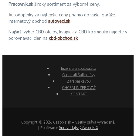
Pracovnik.sk
široký sortiment za výborné ceny.
Autodoplnky za najlepšie ceny priamo do vašej garáže.
Internetový obchod
autoveci.sk
Najširší výber CBD olejov, kvapiek a CBD kozmetiky nájdete v
porovnávači cien na
cbd-obchod.sk
Inzercia a spolupráca
O portáli Šálka kávy
Zarábaj kávou
CHCEM INZEROVAŤ
KONTAKT
Copyright: © 2026 Casopis.sk – Všetky práva vyhradené.
| Používame
Spravodajský časopis X