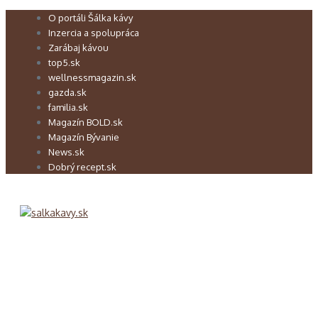
Preskočiť
O portáli Šálka kávy
na
Inzercia a spolupráca
obsah
Zarábaj kávou
top5.sk
wellnessmagazin.sk
gazda.sk
familia.sk
Magazín BOLD.sk
Magazín Bývanie
News.sk
Dobrý recept.sk