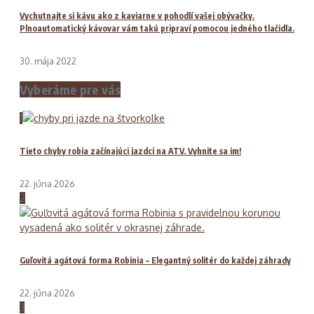
Vychutnajte si kávu ako z kaviarne v pohodlí vašej obývačky.
Plnoautomatický kávovar vám takú pripraví pomocou jedného tlačidla.
30. mája 2022
Vyberáme pre vás
1
Tieto chyby robia začínajúci jazdci na ATV. Vyhnite sa im!
22. júna 2026
2
Guľovitá agátová forma Robinia – Elegantný solitér do každej záhrady
22. júna 2026
3