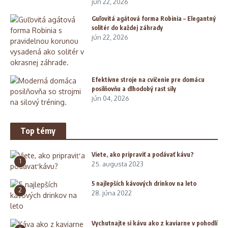
jún 22, 2026
Guľovitá agátová forma Robinia – Elegantný
solitér do každej záhrady
jún 22, 2026
Efektívne stroje na cvičenie pre domácu
posilňovňu a dlhodobý rast sily
jún 04, 2026
Top témy
Viete, ako pripraviť a podávať kávu?
1
25. augusta 2023
5 najlepších kávových drinkov na leto
2
28. júna 2022
Vychutnajte si kávu ako z kaviarne v pohodlí