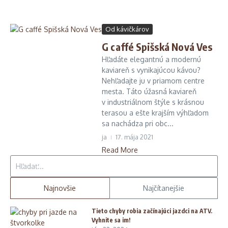
Od kávičkárov
G caffé Spišská Nová Ves
Hľadáte elegantnú a modernú
kaviareň s vynikajúcou kávou?
Nehľadajte ju v priamom centre
mesta. Táto úžasná kaviareň
v industriálnom štýle s krásnou
terasou a ešte krajším výhľadom
sa nachádza pri obc...
ja
17. mája 2021
Read More
Hľadať:
Najnovšie
Najčítanejšie
Tieto chyby robia začínajúci jazdci na ATV.
Vyhnite sa im!