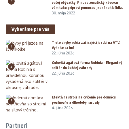
3
vašej obývačky. Plnoautomatický kávovar
vám takú pripraví pomocou jedného tlačidla.
30. mája 2022
Vyberáme pre vás
Tieto chyby robia začínajúci jazdci na ATV.
1
Vyhnite sa im!
22. júna 2026
Guľovitá agátová forma Robinia – Elegantný
2
solitér do každej záhrady
22. júna 2026
Efektívne stroje na cvičenie pre domácu
3
posilňovňu a dlhodobý rast sily
4. júna 2026
Partneri